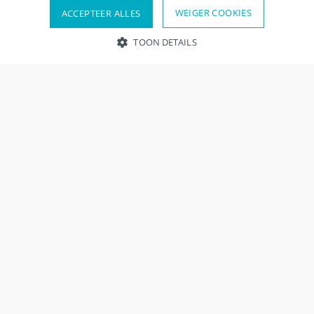
WEIGER COOKIES
ACCEPTEER ALLES
TOON DETAILS
Noodzakelijk
Prestatie
Relevante advertenties
Functionaliteit
Overige
Strikt noodzakelijke cookies maken kernfunctionaliteit van de
website mogelijk, zoals gebruikersaanmelding en accountbeheer.
Zonder strikt noodzakelijke cookies kan de website niet correct
worden gebruikt.
Naam
Domein
Vervaldatum
Omschrijvin
CookieScriptConsent
.assistenten-
1 maand
This cookie is
banen.nl
used by
Cookie-
Nieuws
Script.com
service to
remember
visitor cooki
consent