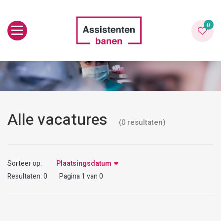
Toggle navigation
0
Alle vacatures
(
0
resultaten
)
Sorteer op:
Plaatsingsdatum
Resultaten:
0
Pagina
1
van
0