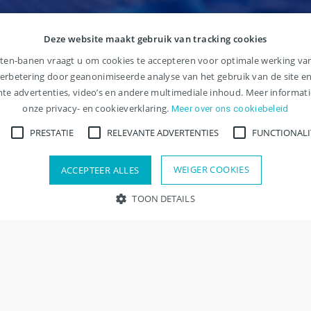
Deze website maakt gebruik van tracking cookies
ten-banen vraagt u om cookies te accepteren voor optimale werking van
verbetering door geanonimiseerde analyse van het gebruik van de site e
nte advertenties, video’s en andere multimediale inhoud. Meer informatie
onze privacy- en cookieverklaring.
Meer over ons cookiebeleid
PRESTATIE
RELEVANTE ADVERTENTIES
FUNCTIONALI
WEIGER COOKIES
ACCEPTEER ALLES
TOON DETAILS
oodzakelijk
Prestatie
Relevante advertenties
Functionaliteit
Overi
van de website mogelijk, zoals gebruikersaanmelding en accountbeheer. Zonde
meen
Voor werknemers