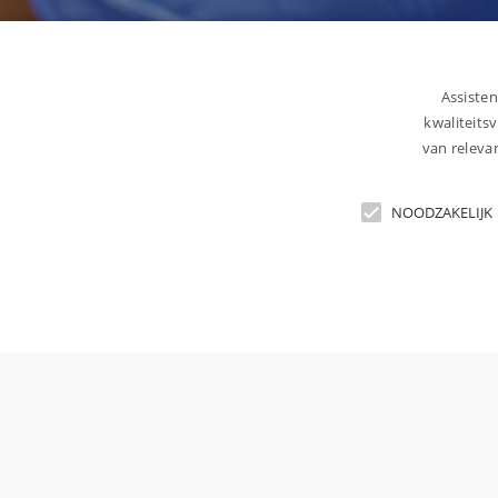
Assisten
kwaliteits
van releva
NOODZAKELIJK
N
Strikt noodzakelijke cookies maken kernfunctionaliteit 
correct worden gebruikt.
Contact
Alge