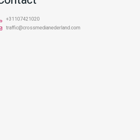
Contact
+31107421020
traffic@crossmedianederland.com