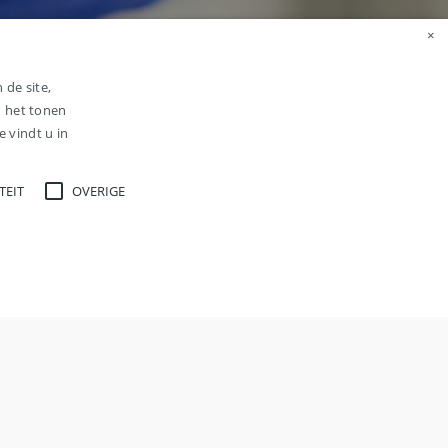
×
 de site,
n het tonen
 vindt u in
TEIT
OVERIGE
ge
r strikt noodzakelijke cookies kan de website niet
Voor werkgevers